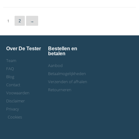
1
2
→
Over De Tester
Bestellen en
betalen
Team
Aanbod
FAQ
Betaalmogelijkheden
Blog
Verzenden of afhalen
Contact
Retourneren
Voowaarden
Disclaimer
Privacy
Cookies