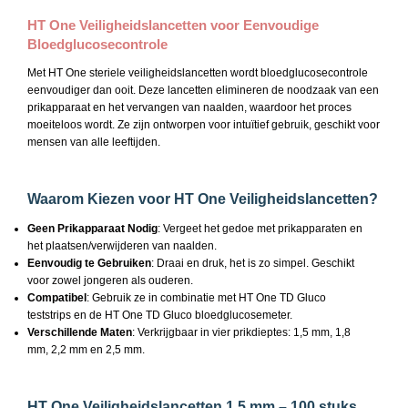
HT One Veiligheidslancetten voor Eenvoudige
Bloedglucosecontrole
Met HT One steriele veiligheidslancetten wordt bloedglucosecontrole
eenvoudiger dan ooit. Deze lancetten elimineren de noodzaak van een
prikapparaat en het vervangen van naalden, waardoor het proces
moeiteloos wordt. Ze zijn ontworpen voor intuïtief gebruik, geschikt voor
mensen van alle leeftijden.
Waarom Kiezen voor HT One Veiligheidslancetten?
Geen Prikapparaat Nodig
: Vergeet het gedoe met prikapparaten en
het plaatsen/verwijderen van naalden.
Eenvoudig te Gebruiken
: Draai en druk, het is zo simpel. Geschikt
voor zowel jongeren als ouderen.
Compatibel
: Gebruik ze in combinatie met HT One TD Gluco
teststrips en de HT One TD Gluco bloedglucosemeter.
Verschillende
Maten
: Verkrijgbaar in vier prikdieptes: 1,5 mm, 1,8
mm, 2,2 mm en 2,5 mm.
HT One Veiligheidslancetten 1,5 mm – 100 stuks