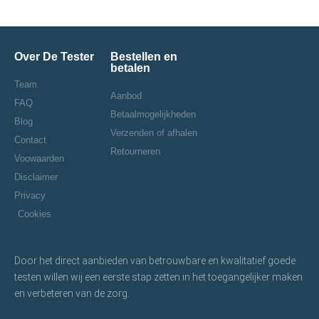
Over De Tester
Bestellen en
betalen
Team
Aanbod
FAQ
Betaalmogelijkheden
Blog
Verzenden of afhalen
Contact
Retourneren
Voowaarden
Disclaimer
Privacy
Cookies
Door het direct aanbieden van betrouwbare en kwalitatief goede
testen willen wij een eerste stap zetten in het toegangelijker maken
en verbeteren van de zorg.