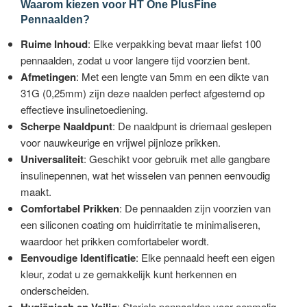
Waarom kiezen voor HT One PlusFine
Pennaalden?
Ruime Inhoud
: Elke verpakking bevat maar liefst 100
pennaalden, zodat u voor langere tijd voorzien bent.
Afmetingen
: Met een lengte van 5mm en een dikte van
31G (0,25mm) zijn deze naalden perfect afgestemd op
effectieve insulinetoediening.
Scherpe Naaldpunt
: De naaldpunt is driemaal geslepen
voor nauwkeurige en vrijwel pijnloze prikken.
Universaliteit
: Geschikt voor gebruik met alle gangbare
insulinepennen, wat het wisselen van pennen eenvoudig
maakt.
Comfortabel Prikken
: De pennaalden zijn voorzien van
een siliconen coating om huidirritatie te minimaliseren,
waardoor het prikken comfortabeler wordt.
Eenvoudige Identificatie
: Elke pennaald heeft een eigen
kleur, zodat u ze gemakkelijk kunt herkennen en
onderscheiden.
Hygiënisch en Veilig
: Steriele pennaalden voor eenmalig