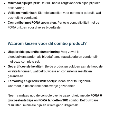
Minimaal pijnlijke prik
: De 30G naald zorgt voor een bijna pijnloze
prikervaring.
Veilig en hygiënisch
: Steriele lancetten voor eenmalig gebruik, wat
besmetting voorkomt.
Compatibel met FORA apparaten
: Perfecte compatibiliteit met de
FORA prikpen voor diverse bloedtesten.
Waarom kiezen voor dit combo product?
Uitgebreide gezondheidsmonitoring
: Volg zowel je
bloedsuikerwaarden als bloedafname nauwkeurig en zonder pijn
met deze complete set.
Gecertificeerde kwaliteit
: Beide producten voldoen aan de hoogste
kwaliteitsnormen, wat betrouwbare en consistente resultaten
garandeert.
Eenvoudig en gebruiksvriendelijk
: Ideaal voor thuisgebruik,
waardoor je de controle hebt over je gezondheid.
Neem vandaag nog de controle over je gezondheid met de
FORA 6
glucoseteststrips
en
FORA lancetten 30G
combo. Betrouwbare
resultaten, minimale pijn en ultiem gebruiksgemak.