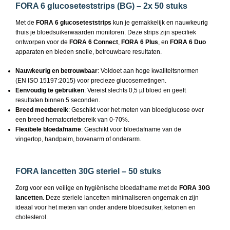
FORA 6 glucoseteststrips (BG) – 2x 50 stuks
Met de
FORA 6 glucoseteststrips
kun je gemakkelijk en nauwkeurig
thuis je bloedsuikerwaarden monitoren. Deze strips zijn specifiek
ontworpen voor de
FORA 6 Connect
,
FORA 6 Plus
, en
FORA 6 Duo
apparaten en bieden snelle, betrouwbare resultaten.
Nauwkeurig en betrouwbaar
: Voldoet aan hoge kwaliteitsnormen
(EN ISO 15197:2015) voor precieze glucosemetingen.
Eenvoudig te gebruiken
: Vereist slechts 0,5 µl bloed en geeft
resultaten binnen 5 seconden.
Breed meetbereik
: Geschikt voor het meten van bloedglucose over
een breed hematocrietbereik van 0-70%.
Flexibele bloedafname
: Geschikt voor bloedafname van de
vingertop, handpalm, bovenarm of onderarm.
FORA lancetten 30G steriel – 50 stuks
Zorg voor een veilige en hygiënische bloedafname met de
FORA 30G
lancetten
. Deze steriele lancetten minimaliseren ongemak en zijn
ideaal voor het meten van onder andere bloedsuiker, ketonen en
cholesterol.