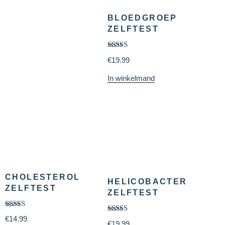
BLOEDGROEP
ZELFTEST
Gewaardeerd
€
19.99
5.00
uit 5
In winkelmand
CHOLESTEROL
HELICOBACTER
ZELFTEST
ZELFTEST
Gewaardeerd
€
14.99
Gewaardeerd
5.00
uit 5
€
19.99