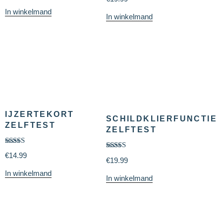
5.00
uit 5
In winkelmand
In winkelmand
IJZERTEKORT
SCHILDKLIERFUNCTIE
ZELFTEST
ZELFTEST
Gewaardeerd
€
14.99
Gewaardeerd
5.00
uit 5
€
19.99
5.00
uit 5
In winkelmand
In winkelmand